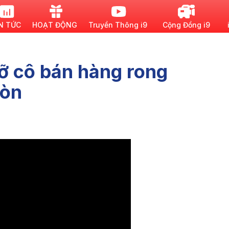
N TỨC
HOẠT ĐỘNG
Truyền Thông i9
Cộng Đồng i9
ỡ cô bán hàng rong
gòn