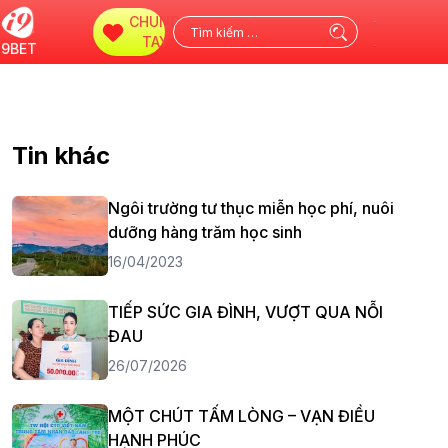
CHUNG
Tìm
TAY
i9BET
kiếm
cho:
Tin khác
Ngôi trường tư thục miễn học phí, nuôi
dưỡng hàng trăm học sinh
16/04/2023
TIẾP SỨC GIA ĐÌNH, VƯỢT QUA NỖI
ĐAU
26/07/2026
MỘT CHÚT TẤM LÒNG – VẠN ĐIỀU
HẠNH PHÚC