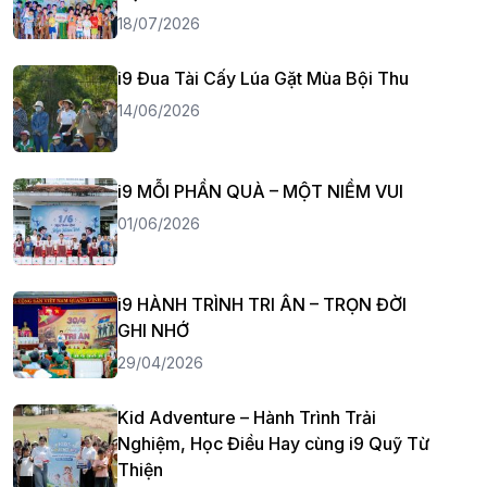
18/07/2026
i9 Đua Tài Cấy Lúa Gặt Mùa Bội Thu
14/06/2026
i9 MỖI PHẦN QUÀ – MỘT NIỀM VUI
01/06/2026
i9 HÀNH TRÌNH TRI ÂN – TRỌN ĐỜI
GHI NHỚ
29/04/2026
Kid Adventure – Hành Trình Trải
Nghiệm, Học Điều Hay cùng i9 Quỹ Từ
Thiện