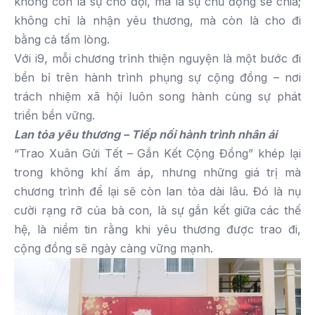
không còn là sự chờ đợi, mà là sự chủ động sẻ chia;
không chỉ là nhận yêu thương, mà còn là cho đi
bằng cả tấm lòng.
Với i9, mỗi chương trình thiện nguyện là một bước đi
bền bỉ trên hành trình phụng sự cộng đồng – nơi
trách nhiệm xã hội luôn song hành cùng sự phát
triển bền vững.
Lan tỏa yêu thương – Tiếp nối hành trình nhân ái
“Trao Xuân Gửi Tết – Gắn Kết Cộng Đồng” khép lại
trong không khí ấm áp, nhưng những giá trị mà
chương trình để lại sẽ còn lan tỏa dài lâu. Đó là nụ
cười rạng rỡ của bà con, là sự gắn kết giữa các thế
hệ, là niềm tin rằng khi yêu thương được trao đi,
cộng đồng sẽ ngày càng vững mạnh.