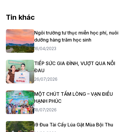
Tin khác
Ngôi trường tư thục miễn học phí, nuôi
dưỡng hàng trăm học sinh
16/04/2023
TIẾP SỨC GIA ĐÌNH, VƯỢT QUA NỖI
ĐAU
26/07/2026
MỘT CHÚT TẤM LÒNG – VẠN ĐIỀU
HẠNH PHÚC
18/07/2026
i9 Đua Tài Cấy Lúa Gặt Mùa Bội Thu