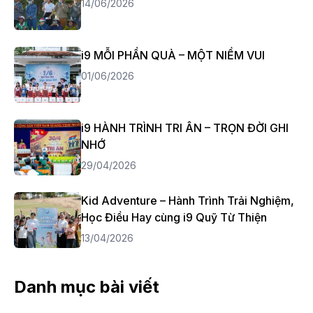
14/06/2026
i9 MỖI PHẦN QUÀ – MỘT NIỀM VUI
01/06/2026
i9 HÀNH TRÌNH TRI ÂN – TRỌN ĐỜI GHI
NHỚ
29/04/2026
Kid Adventure – Hành Trình Trải Nghiệm,
Học Điều Hay cùng i9 Quỹ Từ Thiện
13/04/2026
Danh mục bài viết