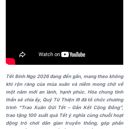
Tết Bính Ngọ 2026 đang đến gần, mang theo không
khí rộn ràng của mùa xuân và niềm mong chờ về
một năm mới an lành, hạnh phúc. Hòa chung tinh
thần sẻ chia ấy, Quỹ Từ Thiện i9 đã tổ chức chương
trình “Trao Xuân Gửi Tết – Gắn Kết Cộng Đồng”,
trao tặng 100 suất quà Tết ý nghĩa cùng chuỗi hoạt
động trò chơi dân gian truyền thống, góp phần