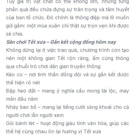
Tuy giá trị vật chất có thể không lớn, nhưng từng
phần quà đều chứa đựng sự trân trọng và tâm huyết
của ban tổ chức. Đó chính là thông điệp mà i9 muốn
gửi gắm: một mùa xuân chỉ thật sự trọn vẹn khi được
sẻ chia.
Sân chơi Tết xưa – Gắn kết cộng đồng hôm nay
Không dừng lại ở việc trao quà, chương trình còn tạo
nên một không gian Tết rộn ràng, ấm cúng thông
qua chuỗi trò chơi dân gian truyền thống:
Kéo co – nơi tinh thần đồng đội và sự gắn kết được
thể hiện rõ nét
Đập heo đất – mang ý nghĩa cầu mong tài lộc, may
mắn đầu năm
Nhảy bao bố – mang lại tiếng cười sảng khoái cho cả
người chơi lẫn người xem
Gói bánh tét – hoạt động giàu tính văn hóa, giúp các
thế hệ cùng nhau ôn lại hương vị Tết xưa