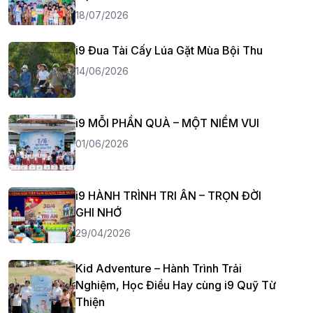
18/07/2026
i9 Đua Tài Cấy Lúa Gặt Mùa Bội Thu
14/06/2026
i9 MỖI PHẦN QUÀ – MỘT NIỀM VUI
01/06/2026
i9 HÀNH TRÌNH TRI ÂN – TRỌN ĐỜI
GHI NHỚ
29/04/2026
Kid Adventure – Hành Trình Trải
Nghiệm, Học Điều Hay cùng i9 Quỹ Từ
Thiện