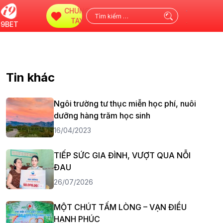
CHUNG
Tìm
TAY
i9BET
kiếm
cho:
Tin khác
Ngôi trường tư thục miễn học phí, nuôi
dưỡng hàng trăm học sinh
16/04/2023
TIẾP SỨC GIA ĐÌNH, VƯỢT QUA NỖI
ĐAU
26/07/2026
MỘT CHÚT TẤM LÒNG – VẠN ĐIỀU
HẠNH PHÚC