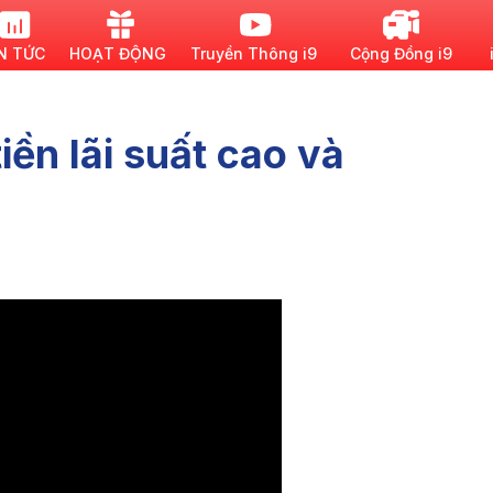
N TỨC
HOẠT ĐỘNG
Truyền Thông i9
Cộng Đồng i9
iền lãi suất cao và