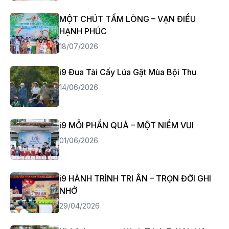
MỘT CHÚT TẤM LÒNG – VẠN ĐIỀU
HẠNH PHÚC
18/07/2026
i9 Đua Tài Cấy Lúa Gặt Mùa Bội Thu
14/06/2026
i9 MỖI PHẦN QUÀ – MỘT NIỀM VUI
01/06/2026
i9 HÀNH TRÌNH TRI ÂN – TRỌN ĐỜI GHI
NHỚ
29/04/2026