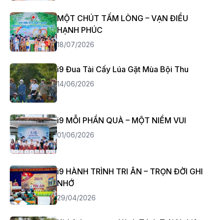
MỘT CHÚT TẤM LÒNG – VẠN ĐIỀU
HẠNH PHÚC
18/07/2026
i9 Đua Tài Cấy Lúa Gặt Mùa Bội Thu
14/06/2026
i9 MỖI PHẦN QUÀ – MỘT NIỀM VUI
01/06/2026
i9 HÀNH TRÌNH TRI ÂN – TRỌN ĐỜI GHI
NHỚ
29/04/2026