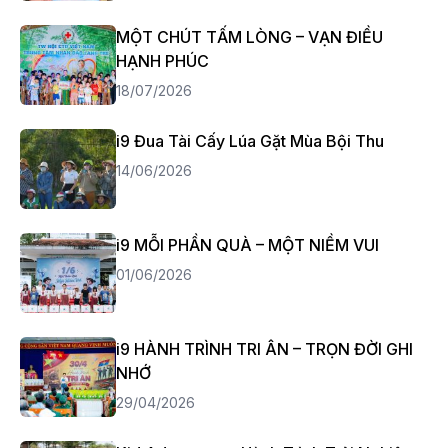
MỘT CHÚT TẤM LÒNG – VẠN ĐIỀU
HẠNH PHÚC
18/07/2026
i9 Đua Tài Cấy Lúa Gặt Mùa Bội Thu
14/06/2026
i9 MỖI PHẦN QUÀ – MỘT NIỀM VUI
01/06/2026
i9 HÀNH TRÌNH TRI ÂN – TRỌN ĐỜI GHI
NHỚ
29/04/2026