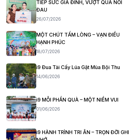
TIẾP SỨC GIA ĐÌNH, VƯỢT QUA NỖI
ĐAU
26/07/2026
MỘT CHÚT TẤM LÒNG – VẠN ĐIỀU
HẠNH PHÚC
18/07/2026
i9 Đua Tài Cấy Lúa Gặt Mùa Bội Thu
14/06/2026
i9 MỖI PHẦN QUÀ – MỘT NIỀM VUI
01/06/2026
i9 HÀNH TRÌNH TRI ÂN – TRỌN ĐỜI GHI
NHỚ