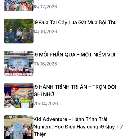
18/07/2026
i9 Đua Tài Cấy Lúa Gặt Mùa Bội Thu
14/06/2026
i9 MỖI PHẦN QUÀ – MỘT NIỀM VUI
01/06/2026
i9 HÀNH TRÌNH TRI ÂN – TRỌN ĐỜI
GHI NHỚ
29/04/2026
Kid Adventure – Hành Trình Trải
Nghiệm, Học Điều Hay cùng i9 Quỹ Từ
Thiện