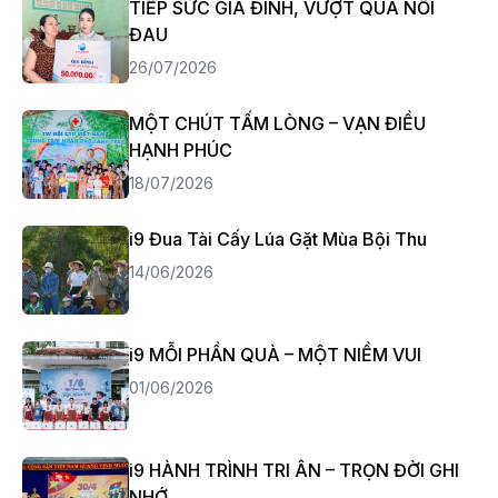
TIẾP SỨC GIA ĐÌNH, VƯỢT QUA NỖI
ĐAU
26/07/2026
MỘT CHÚT TẤM LÒNG – VẠN ĐIỀU
HẠNH PHÚC
18/07/2026
i9 Đua Tài Cấy Lúa Gặt Mùa Bội Thu
14/06/2026
i9 MỖI PHẦN QUÀ – MỘT NIỀM VUI
01/06/2026
i9 HÀNH TRÌNH TRI ÂN – TRỌN ĐỜI GHI
NHỚ