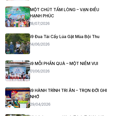
MỘT CHÚT TẤM LÒNG – VẠN ĐIỀU
HẠNH PHÚC
18/07/2026
i9 Đua Tài Cấy Lúa Gặt Mùa Bội Thu
14/06/2026
i9 MỖI PHẦN QUÀ – MỘT NIỀM VUI
01/06/2026
i9 HÀNH TRÌNH TRI ÂN – TRỌN ĐỜI GHI
NHỚ
29/04/2026