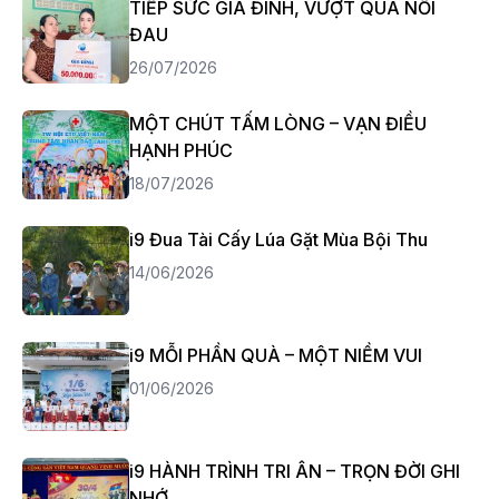
TIẾP SỨC GIA ĐÌNH, VƯỢT QUA NỖI
ĐAU
26/07/2026
MỘT CHÚT TẤM LÒNG – VẠN ĐIỀU
HẠNH PHÚC
18/07/2026
i9 Đua Tài Cấy Lúa Gặt Mùa Bội Thu
14/06/2026
i9 MỖI PHẦN QUÀ – MỘT NIỀM VUI
01/06/2026
i9 HÀNH TRÌNH TRI ÂN – TRỌN ĐỜI GHI
NHỚ