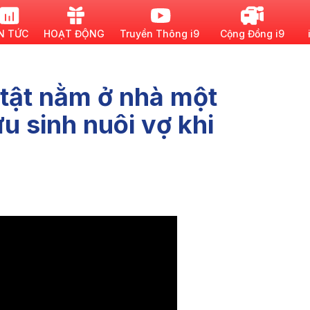
N TỨC
HOẠT ĐỘNG
Truyền Thông i9
Cộng Đồng i9
tật nằm ở nhà một
u sinh nuôi vợ khi