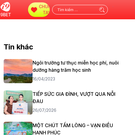
CHUNG
Tìm
TAY
i9BET
kiếm
cho:
Tin khác
Ngôi trường tư thục miễn học phí, nuôi
dưỡng hàng trăm học sinh
16/04/2023
TIẾP SỨC GIA ĐÌNH, VƯỢT QUA NỖI
ĐAU
26/07/2026
MỘT CHÚT TẤM LÒNG – VẠN ĐIỀU
HẠNH PHÚC