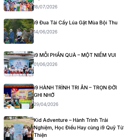
18/07/2026
i9 Đua Tài Cấy Lúa Gặt Mùa Bội Thu
14/06/2026
i9 MỖI PHẦN QUÀ – MỘT NIỀM VUI
01/06/2026
i9 HÀNH TRÌNH TRI ÂN – TRỌN ĐỜI
GHI NHỚ
29/04/2026
Kid Adventure – Hành Trình Trải
Nghiệm, Học Điều Hay cùng i9 Quỹ Từ
Thiện