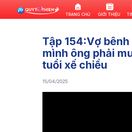
TRANG CHỦ
GIỚI THIỆU
TI
Tập 154:Vợ bênh 
mình ông phải mư
tuổi xế chiều
15/04/2025