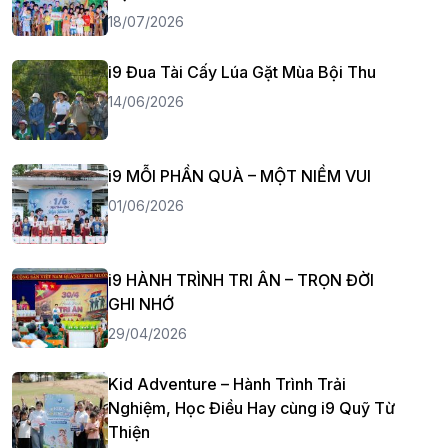
18/07/2026
i9 Đua Tài Cấy Lúa Gặt Mùa Bội Thu
14/06/2026
i9 MỖI PHẦN QUÀ – MỘT NIỀM VUI
01/06/2026
i9 HÀNH TRÌNH TRI ÂN – TRỌN ĐỜI
GHI NHỚ
29/04/2026
Kid Adventure – Hành Trình Trải
Nghiệm, Học Điều Hay cùng i9 Quỹ Từ
Thiện