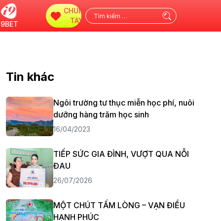
CHUNG
Tìm
TAY
i9BET
kiếm
cho:
Tin khác
Ngôi trường tư thục miễn học phí, nuôi
dưỡng hàng trăm học sinh
16/04/2023
TIẾP SỨC GIA ĐÌNH, VƯỢT QUA NỖI
ĐAU
26/07/2026
MỘT CHÚT TẤM LÒNG – VẠN ĐIỀU
HẠNH PHÚC