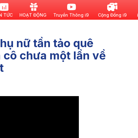
N TỨC
HOẠT ĐỘNG
Truyền Thông i9
Cộng Đồng i9
hụ nữ tần tảo quê
 cô chưa một lần về
t