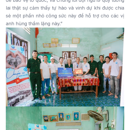
để bảo vệ tổ quốc, và chúng tôi đội ngũ i9 quỹ tương
lai thật sự cảm thấy tự hào và vinh dự khi được chia
sẻ một phần nhỏ công sức này để hỗ trợ cho các vị
anh hùng thầm lặng này.”