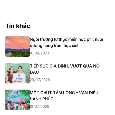
Tin khác
Ngôi trường tư thục miễn học phí, nuôi
dưỡng hàng trăm học sinh
16/04/2023
TIẾP SỨC GIA ĐÌNH, VƯỢT QUA NỖI
ĐAU
26/07/2026
MỘT CHÚT TẤM LÒNG – VẠN ĐIỀU
HẠNH PHÚC
18/07/2026