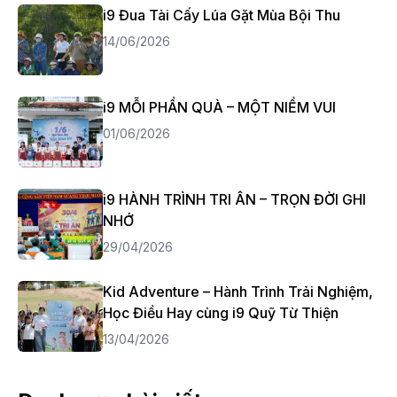
i9 Đua Tài Cấy Lúa Gặt Mùa Bội Thu
14/06/2026
i9 MỖI PHẦN QUÀ – MỘT NIỀM VUI
01/06/2026
i9 HÀNH TRÌNH TRI ÂN – TRỌN ĐỜI GHI
NHỚ
29/04/2026
Kid Adventure – Hành Trình Trải Nghiệm,
Học Điều Hay cùng i9 Quỹ Từ Thiện
13/04/2026