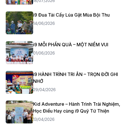
18/07/2026
i9 Đua Tài Cấy Lúa Gặt Mùa Bội Thu
14/06/2026
i9 MỖI PHẦN QUÀ – MỘT NIỀM VUI
01/06/2026
i9 HÀNH TRÌNH TRI ÂN – TRỌN ĐỜI GHI
NHỚ
29/04/2026
Kid Adventure – Hành Trình Trải Nghiệm,
Học Điều Hay cùng i9 Quỹ Từ Thiện
13/04/2026