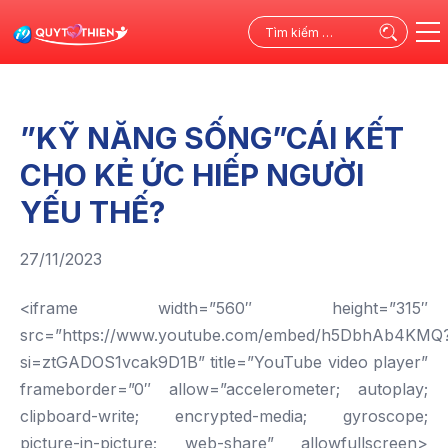
Tìm
kiếm
cho:
”KỸ NĂNG SỐNG”CÁI KẾT
CHO KẺ ỨC HIẾP NGƯỜI
YẾU THẾ?
27/11/2023
<iframe width=”560″ height=”315″
src=”https://www.youtube.com/embed/h5DbhAb4KMQ
si=ztGADOS1vcak9D1B” title=”YouTube video player”
frameborder=”0″ allow=”accelerometer; autoplay;
clipboard-write; encrypted-media; gyroscope;
picture-in-picture; web-share” allowfullscreen>