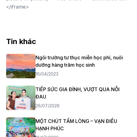
</iframe>
Tin khác
Ngôi trường tư thục miễn học phí, nuôi
dưỡng hàng trăm học sinh
16/04/2023
TIẾP SỨC GIA ĐÌNH, VƯỢT QUA NỖI
ĐAU
26/07/2026
MỘT CHÚT TẤM LÒNG – VẠN ĐIỀU
HẠNH PHÚC