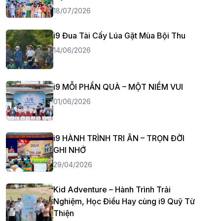
18/07/2026
i9 Đua Tài Cấy Lúa Gặt Mùa Bội Thu
14/06/2026
i9 MỖI PHẦN QUÀ – MỘT NIỀM VUI
01/06/2026
i9 HÀNH TRÌNH TRI ÂN – TRỌN ĐỜI
GHI NHỚ
29/04/2026
Kid Adventure – Hành Trình Trải
Nghiệm, Học Điều Hay cùng i9 Quỹ Từ
Thiện