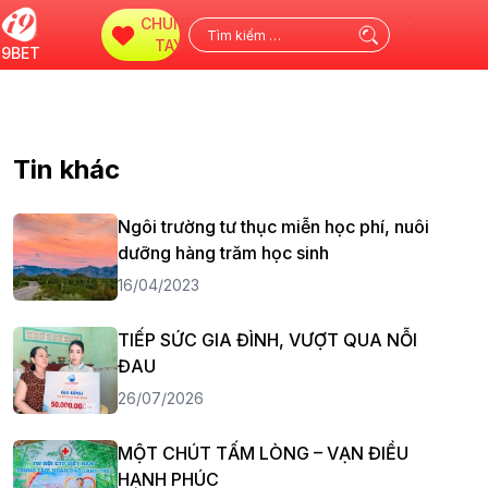
CHUNG
Tìm
TAY
i9BET
kiếm
cho:
Tin khác
Ngôi trường tư thục miễn học phí, nuôi
dưỡng hàng trăm học sinh
16/04/2023
TIẾP SỨC GIA ĐÌNH, VƯỢT QUA NỖI
ĐAU
26/07/2026
MỘT CHÚT TẤM LÒNG – VẠN ĐIỀU
HẠNH PHÚC