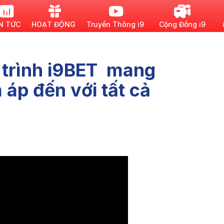
N TỨC
HOẠT ĐỘNG
Truyền Thông i9
Cộng Đồng i9
 trình i9BET mang
áp đến với tất cả