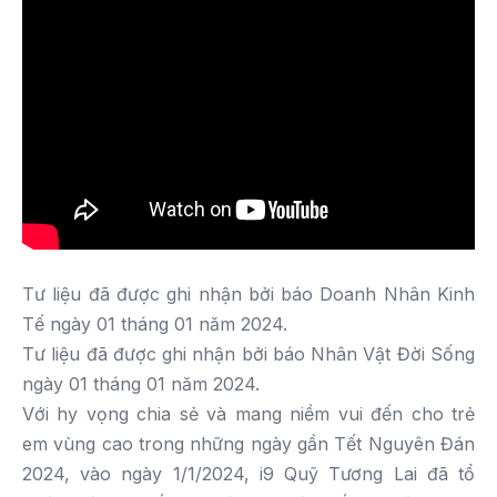
Tư liệu đã được ghi nhận bởi báo Doanh Nhân Kinh
Tế ngày 01 tháng 01 năm 2024.
Tư liệu đã được ghi nhận bởi báo Nhân Vật Đời Sống
ngày 01 tháng 01 năm 2024.
Với hy vọng chia sẻ và mang niềm vui đến cho trẻ
em vùng cao trong những ngày gần Tết Nguyên Đán
2024, vào ngày 1/1/2024, i9 Quỹ Tương Lai đã tổ