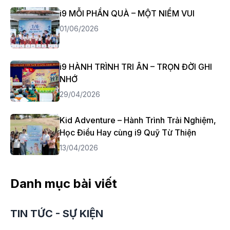
i9 MỖI PHẦN QUÀ – MỘT NIỀM VUI
01/06/2026
i9 HÀNH TRÌNH TRI ÂN – TRỌN ĐỜI GHI
NHỚ
29/04/2026
Kid Adventure – Hành Trình Trải Nghiệm,
Học Điều Hay cùng i9 Quỹ Từ Thiện
13/04/2026
Danh mục bài viết
TIN TỨC - SỰ KIỆN