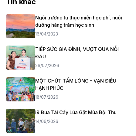
Tin khác
Ngôi trường tư thục miễn học phí, nuôi
dưỡng hàng trăm học sinh
16/04/2023
TIẾP SỨC GIA ĐÌNH, VƯỢT QUA NỖI
ĐAU
26/07/2026
MỘT CHÚT TẤM LÒNG – VẠN ĐIỀU
HẠNH PHÚC
18/07/2026
i9 Đua Tài Cấy Lúa Gặt Mùa Bội Thu
14/06/2026