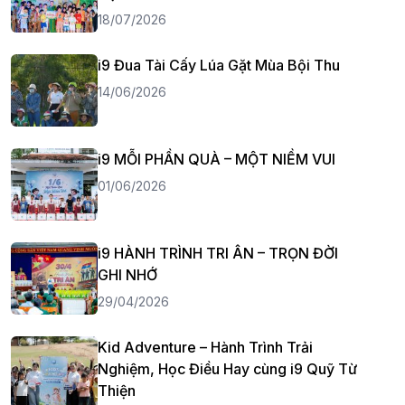
18/07/2026
i9 Đua Tài Cấy Lúa Gặt Mùa Bội Thu
14/06/2026
i9 MỖI PHẦN QUÀ – MỘT NIỀM VUI
01/06/2026
i9 HÀNH TRÌNH TRI ÂN – TRỌN ĐỜI
GHI NHỚ
29/04/2026
Kid Adventure – Hành Trình Trải
Nghiệm, Học Điều Hay cùng i9 Quỹ Từ
Thiện