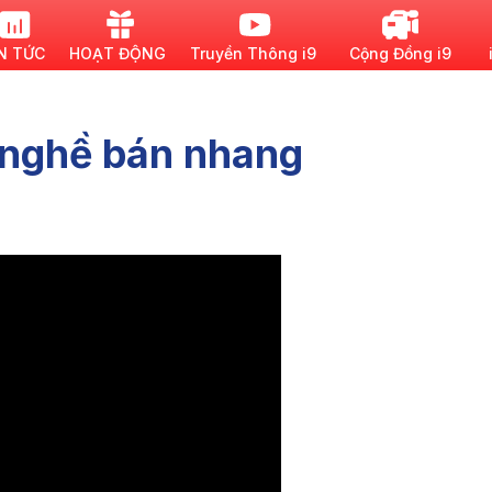
N TỨC
HOẠT ĐỘNG
Truyền Thông i9
Cộng Đồng i9
 nghề bán nhang