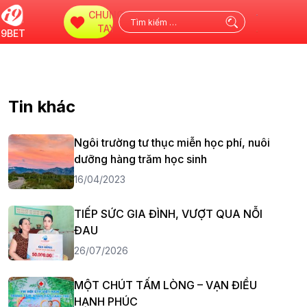
CHUNG
Tìm
TAY
i9BET
kiếm
cho:
Tin khác
Ngôi trường tư thục miễn học phí, nuôi
dưỡng hàng trăm học sinh
16/04/2023
TIẾP SỨC GIA ĐÌNH, VƯỢT QUA NỖI
ĐAU
26/07/2026
MỘT CHÚT TẤM LÒNG – VẠN ĐIỀU
HẠNH PHÚC