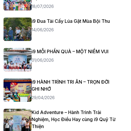
18/07/2026
i9 Đua Tài Cấy Lúa Gặt Mùa Bội Thu
14/06/2026
i9 MỖI PHẦN QUÀ – MỘT NIỀM VUI
01/06/2026
i9 HÀNH TRÌNH TRI ÂN – TRỌN ĐỜI
GHI NHỚ
29/04/2026
Kid Adventure – Hành Trình Trải
Nghiệm, Học Điều Hay cùng i9 Quỹ Từ
Thiện