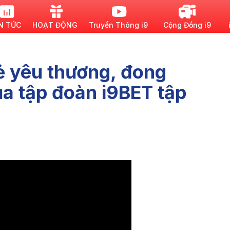
N TỨC
HOẠT ĐỘNG
Truyền Thông i9
Cộng Đồng i9
sẻ yêu thương, đong
a tập đoàn i9BET tập