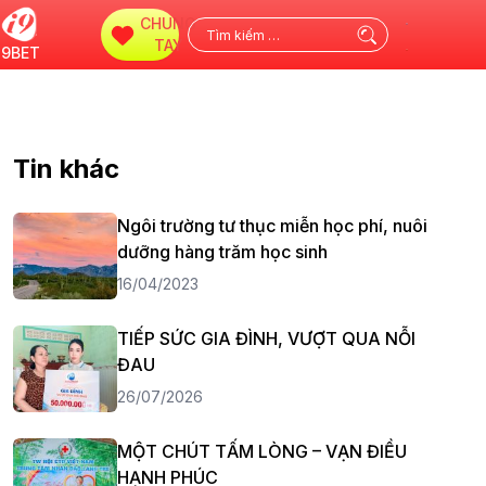
CHUNG
Tìm
TAY
i9BET
kiếm
cho:
Tin khác
Ngôi trường tư thục miễn học phí, nuôi
dưỡng hàng trăm học sinh
16/04/2023
TIẾP SỨC GIA ĐÌNH, VƯỢT QUA NỖI
ĐAU
26/07/2026
MỘT CHÚT TẤM LÒNG – VẠN ĐIỀU
HẠNH PHÚC