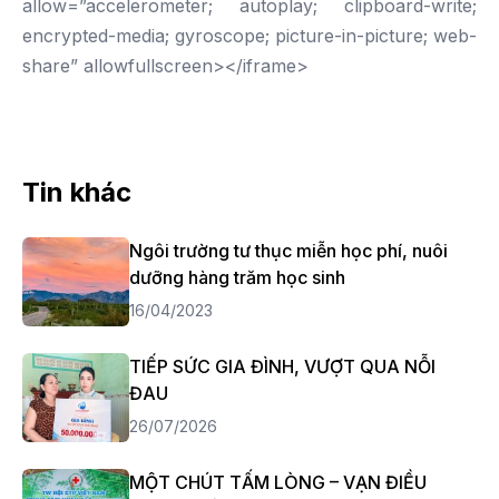
allow=”accelerometer; autoplay; clipboard-write;
encrypted-media; gyroscope; picture-in-picture; web-
share” allowfullscreen></iframe>
Tin khác
Ngôi trường tư thục miễn học phí, nuôi
dưỡng hàng trăm học sinh
16/04/2023
TIẾP SỨC GIA ĐÌNH, VƯỢT QUA NỖI
ĐAU
26/07/2026
MỘT CHÚT TẤM LÒNG – VẠN ĐIỀU