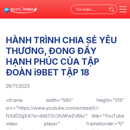
Tìm
kiếm
cho:
HÀNH TRÌNH CHIA SẺ YÊU
THƯƠNG, ĐONG ĐẦY
HẠNH PHÚC CỦA TẬP
ĐOÀN i9BET TẬP 18
28/11/2023
<iframe width=”560″ height=”315″
src=”https://www.youtube.com/embed/iU-
NSdD2gXA?si=ddd72cOfoWwZvBkc” title=”YouTube
video player” frameborder=”0″