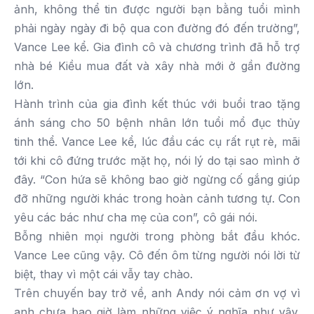
ảnh, không thể tin được người bạn bằng tuổi mình
phải ngày ngày đi bộ qua con đường đó đến trường”,
Vance Lee kể. Gia đình cô và chương trình đã hỗ trợ
nhà bé Kiều mua đất và xây nhà mới ở gần đường
lớn.
Hành trình của gia đình kết thúc với buổi trao tặng
ánh sáng cho 50 bệnh nhân lớn tuổi mổ đục thủy
tinh thể. Vance Lee kể, lúc đầu các cụ rất rụt rè, mãi
tới khi cô đứng trước mặt họ, nói lý do tại sao mình ở
đây. “Con hứa sẽ không bao giờ ngừng cố gắng giúp
đỡ những người khác trong hoàn cảnh tương tự. Con
yêu các bác như cha mẹ của con”, cô gái nói.
Bỗng nhiên mọi người trong phòng bắt đầu khóc.
Vance Lee cũng vậy. Cô đến ôm từng người nói lời từ
biệt, thay vì một cái vẫy tay chào.
Trên chuyến bay trở về, anh Andy nói cảm ơn vợ vì
anh chưa bao giờ làm những việc ý nghĩa như vậy.