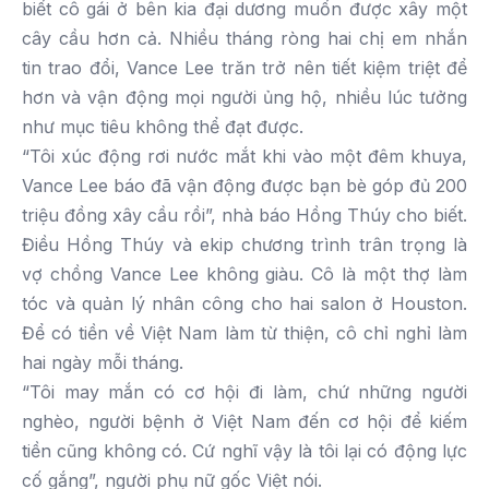
biết cô gái ở bên kia đại dương muốn được xây một
cây cầu hơn cả. Nhiều tháng ròng hai chị em nhắn
tin trao đổi, Vance Lee trăn trở nên tiết kiệm triệt để
hơn và vận động mọi người ủng hộ, nhiều lúc tưởng
như mục tiêu không thể đạt được.
“Tôi xúc động rơi nước mắt khi vào một đêm khuya,
Vance Lee báo đã vận động được bạn bè góp đủ 200
triệu đồng xây cầu rồi”, nhà báo Hồng Thúy cho biết.
Điều Hồng Thúy và ekip chương trình trân trọng là
vợ chồng Vance Lee không giàu. Cô là một thợ làm
tóc và quản lý nhân công cho hai salon ở Houston.
Để có tiền về Việt Nam làm từ thiện, cô chỉ nghỉ làm
hai ngày mỗi tháng.
“Tôi may mắn có cơ hội đi làm, chứ những người
nghèo, người bệnh ở Việt Nam đến cơ hội để kiếm
tiền cũng không có. Cứ nghĩ vậy là tôi lại có động lực
cố gắng”, người phụ nữ gốc Việt nói.