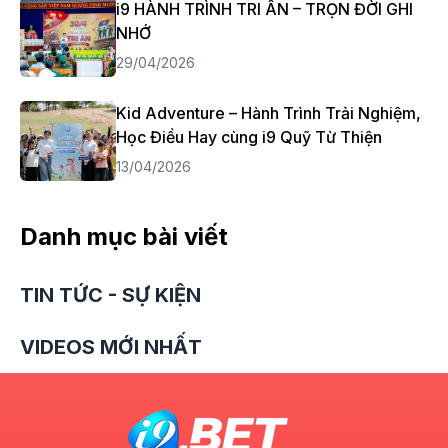
i9 HÀNH TRÌNH TRI ÂN – TRỌN ĐỜI GHI
NHỚ
29/04/2026
Kid Adventure – Hành Trình Trải Nghiệm,
Học Điều Hay cùng i9 Quỹ Từ Thiện
13/04/2026
Danh mục bài viết
TIN TỨC - SỰ KIỆN
VIDEOS MỚI NHẤT