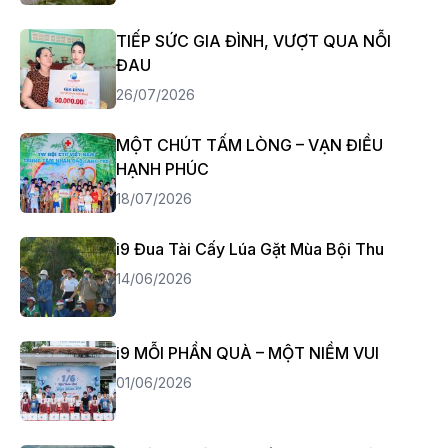
TIẾP SỨC GIA ĐÌNH, VƯỢT QUA NỖI
ĐAU
26/07/2026
MỘT CHÚT TẤM LÒNG – VẠN ĐIỀU
HẠNH PHÚC
18/07/2026
i9 Đua Tài Cấy Lúa Gặt Mùa Bội Thu
14/06/2026
i9 MỖI PHẦN QUÀ – MỘT NIỀM VUI
01/06/2026