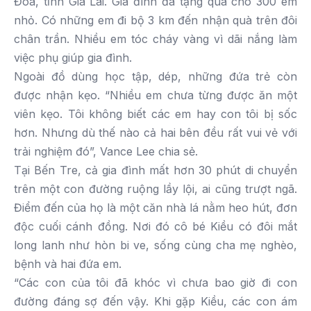
Đoa, tỉnh Gia Lai. Gia đình đã tặng quà cho 300 em
nhỏ. Có những em đi bộ 3 km đến nhận quà trên đôi
chân trần. Nhiều em tóc cháy vàng vì dãi nắng làm
việc phụ giúp gia đình.
Ngoài đồ dùng học tập, dép, những đứa trẻ còn
được nhận kẹo. “Nhiều em chưa từng được ăn một
viên kẹo. Tôi không biết các em hay con tôi bị sốc
hơn. Nhưng dù thế nào cả hai bên đều rất vui vẻ với
trải nghiệm đó”, Vance Lee chia sẻ.
Tại Bến Tre, cả gia đình mất hơn 30 phút di chuyển
trên một con đường ruộng lầy lội, ai cũng trượt ngã.
Điểm đến của họ là một căn nhà lá nằm heo hút, đơn
độc cuối cánh đồng. Nơi đó cô bé Kiều có đôi mắt
long lanh như hòn bi ve, sống cùng cha mẹ nghèo,
bệnh và hai đứa em.
“Các con của tôi đã khóc vì chưa bao giờ đi con
đường đáng sợ đến vậy. Khi gặp Kiều, các con ám