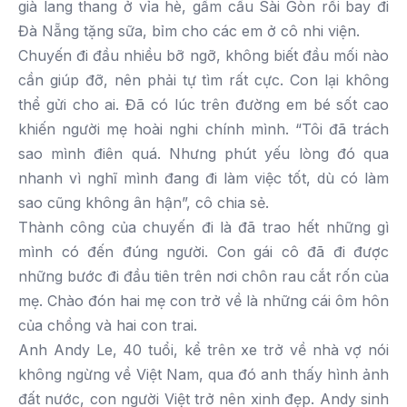
già lang thang ở vỉa hè, gầm cầu Sài Gòn rồi bay đi
Đà Nẵng tặng sữa, bỉm cho các em ở cô nhi viện.
Chuyến đi đầu nhiều bỡ ngỡ, không biết đầu mối nào
cần giúp đỡ, nên phải tự tìm rất cực. Con lại không
thể gửi cho ai. Đã có lúc trên đường em bé sốt cao
khiến người mẹ hoài nghi chính mình. “Tôi đã trách
sao mình điên quá. Nhưng phút yếu lòng đó qua
nhanh vì nghĩ mình đang đi làm việc tốt, dù có làm
sao cũng không ân hận”, cô chia sẻ.
Thành công của chuyến đi là đã trao hết những gì
mình có đến đúng người. Con gái cô đã đi được
những bước đi đầu tiên trên nơi chôn rau cắt rốn của
mẹ. Chào đón hai mẹ con trở về là những cái ôm hôn
của chồng và hai con trai.
Anh Andy Le, 40 tuổi, kể trên xe trở về nhà vợ nói
không ngừng về Việt Nam, qua đó anh thấy hình ảnh
đất nước, con người Việt trở nên xinh đẹp. Andy sinh